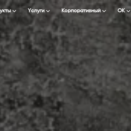
укты
Yслуги
Корпоративный
ОK