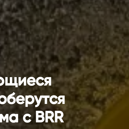
ющиеся
оберутся
ма с BRR